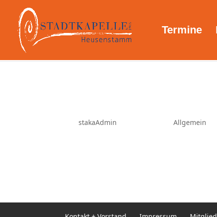
Termine
Musik-Menschen Teil 2 – J
von
stakaAdmin
|
Mai 15, 2026
|
Allgemein
Musik-Menschen Teil 2 – Johannes
größte Herausforderung und was m
Stimme zu spielen, muss also führ
Kontakt + Vorstand
Impressum
Mitglie