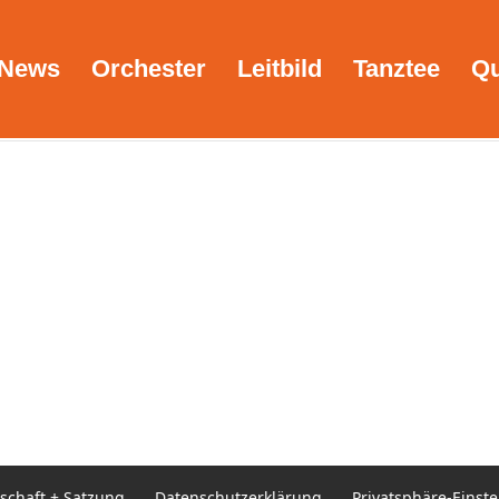
News
Orchester
Leitbild
Tanztee
Qu
ohannes
 Wie ist es ein Rhythmus-Instrument zu spielen,
acht Dir dabei am meisten Spaß? Als Schlagzeuge
en....
dschaft + Satzung
Datenschutzerklärung
Privatsphäre-Einst